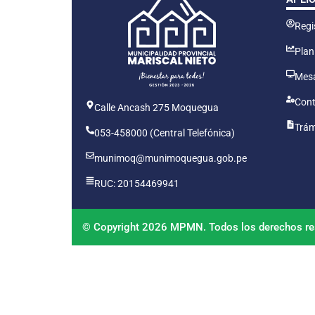
Regis
Plan
Mesa
Cont
Calle Ancash 275 Moquegua
Trám
053-458000 (Central Telefónica)
munimoq@munimoquegua.gob.pe
RUC: 20154469941
© Copyright 2026 MPMN. Todos los derechos re