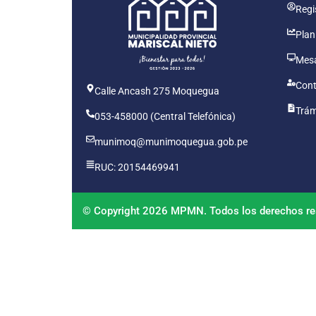
Regis
Plan
Mesa
Cont
Calle Ancash 275 Moquegua
Trám
053-458000 (Central Telefónica)
munimoq@munimoquegua.gob.pe
RUC: 20154469941
© Copyright 2026 MPMN. Todos los derechos re