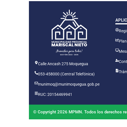
APLI
Regis
Plan
Mesa
Cont
Calle Ancash 275 Moquegua
Trám
053-458000 (Central Telefónica)
munimoq@munimoquegua.gob.pe
RUC: 20154469941
© Copyright 2026 MPMN. Todos los derechos re