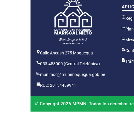
APLI
Regis
Plan
Mesa
Cont
Calle Ancash 275 Moquegua
Trám
053-458000 (Central Telefónica)
munimoq@munimoquegua.gob.pe
RUC: 20154469941
© Copyright 2026 MPMN. Todos los derechos re