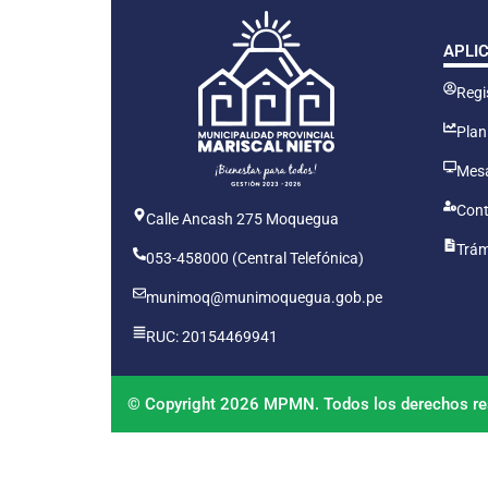
APLI
Regis
Plan
Mesa
Cont
Calle Ancash 275 Moquegua
Trám
053-458000 (Central Telefónica)
munimoq@munimoquegua.gob.pe
RUC: 20154469941
© Copyright 2026 MPMN. Todos los derechos re