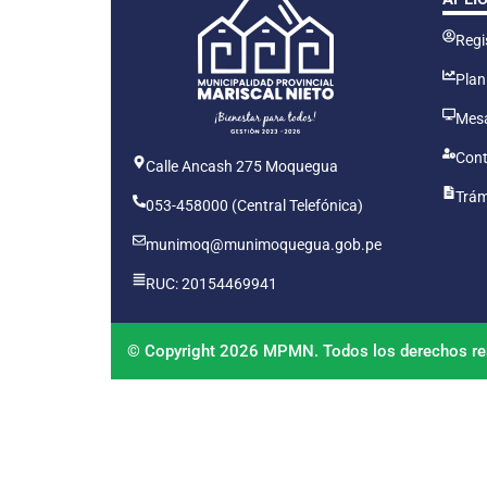
Regis
Plan
Mesa
Cont
Calle Ancash 275 Moquegua
Trám
053-458000 (Central Telefónica)
munimoq@munimoquegua.gob.pe
RUC: 20154469941
© Copyright 2026 MPMN. Todos los derechos re