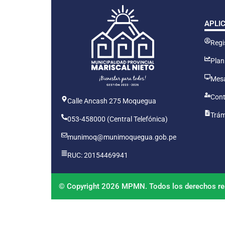
APLI
Regis
Plan
Mesa
Cont
Calle Ancash 275 Moquegua
Trám
053-458000 (Central Telefónica)
munimoq@munimoquegua.gob.pe
RUC: 20154469941
© Copyright 2026 MPMN. Todos los derechos re