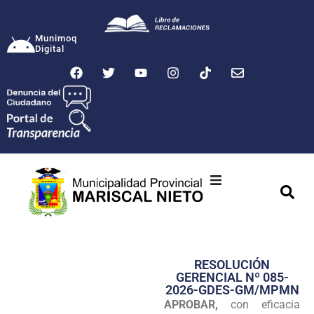
Munimoq
Digital
Ciudad
Municipalidad
RESOLUCIÓN
Transparencia
GERENCIAL Nº 085-
2026-GDES-GM/MPMN
Seguridad
APROBAR,
con eficacia