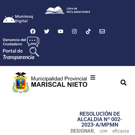
Munimoq
Digital
Ciudad
Municipalidad
RESOLUClÓN DE
Transparencia
ALCALDIA Nº 002-
2023-A/MPMN
Seguridad
DESIGNAR
, con eficacia