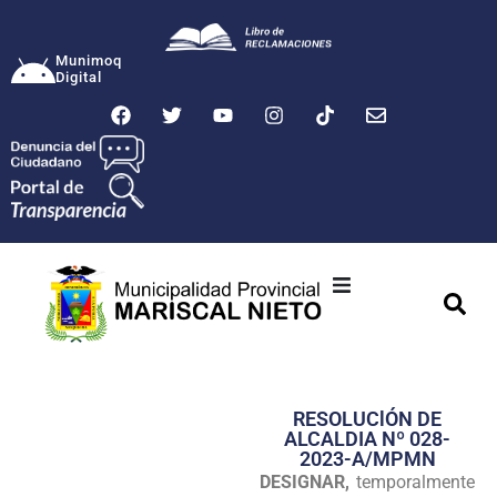
Munimoq
Digital
Ciudad
Municipalidad
RESOLUClÓN DE
Transparencia
ALCALDIA Nº 028-
2023-A/MPMN
Seguridad
DESIGNAR,
temporalmente