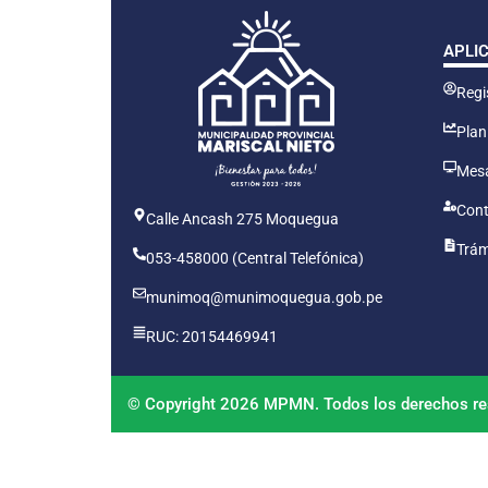
APLI
Regis
Plan
Mesa
Cont
Calle Ancash 275 Moquegua
Trám
053-458000 (Central Telefónica)
munimoq@munimoquegua.gob.pe
RUC: 20154469941
© Copyright 2026 MPMN. Todos los derechos re