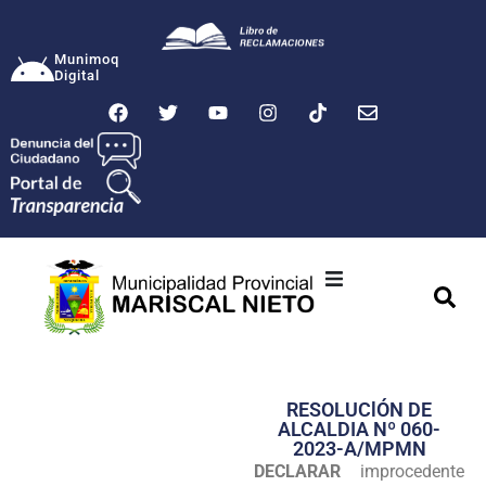
Munimoq
Digital
Ciudad
Municipalidad
RESOLUClÓN DE
Transparencia
ALCALDIA Nº 060-
2023-A/MPMN
Seguridad
DECLARAR
improcedente