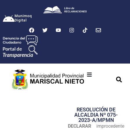
Munimoq
Digital
Ciudad
Municipalidad
RESOLUClÓN DE
Transparencia
ALCALDIA Nº 075-
2023-A/MPMN
Seguridad
DECLARAR
improcedente