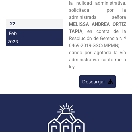
la nulidad administrativa,
Programas
solicitada por la
administrada señora
Intranet
22
MELISSA ANDREA ORTIZ
TAPIA
, en contra de la
Feb
Resolución de Gerencia N º
2023
0469-2019-GSC/MPMN;
dando por agotada la vía
administrativa conforme a
ley.
Descargar