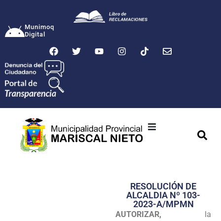
Munimoq
Digital
Ciudad
Municipalidad
RESOLUClÓN DE
Transparencia
ALCALDIA Nº 103-
2023-A/MPMN
Seguridad
AUTORIZAR,
la