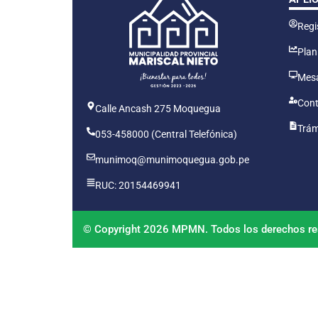
Regis
Plan
Mesa
Cont
Calle Ancash 275 Moquegua
Trám
053-458000 (Central Telefónica)
munimoq@munimoquegua.gob.pe
RUC: 20154469941
© Copyright 2026 MPMN. Todos los derechos re