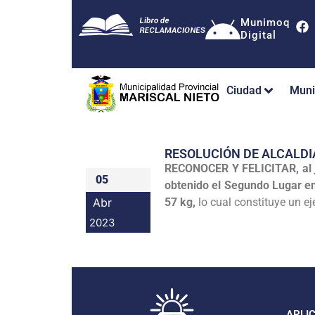
Munimoq
Digital
Ciudad
Muni
RESOLUClÓN DE ALCALDI
RECONOCER Y FELICITAR, al j
05
obtenido el Segundo Lugar e
Abr
57 kg,
lo cual constituye un e
2023
APLI