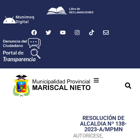
Munimoq
Digital
Ciudad
Municipalidad
RESOLUClÓN DE
Transparencia
ALCALDIA Nº 138-
2023-A/MPMN
Seguridad
AUTORICESE,