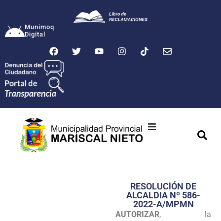
Munimoq
Digital
Ciudad
Municipalidad
RESOLUClÓN DE
Transparencia
ALCALDIA Nº 586-
2022-A/MPMN
Seguridad
AUTORIZAR
, la