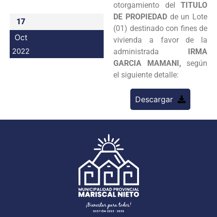
otorgamiento del
TITULO
Programas
DE PROPIEDAD
de un Lote
17
(01) destinado con fines de
Intranet
Oct
vivienda a favor de la
2022
administrada
IRMA
GARCIA MAMANI,
según
el siguiente detalle:
Descargar