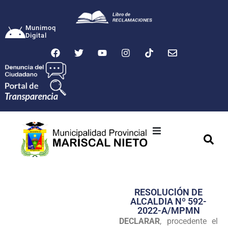
Munimoq
Digital
Ciudad
Municipalidad
RESOLUClÓN DE
Transparencia
ALCALDIA Nº 592-
2022-A/MPMN
Seguridad
DECLARAR
, procedente el