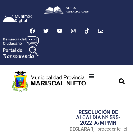
Munimoq
Digital
Ciudad
Municipalidad
RESOLUClÓN DE
Transparencia
ALCALDIA Nº 595-
2022-A/MPMN
Seguridad
DECLARAR,
procedente el