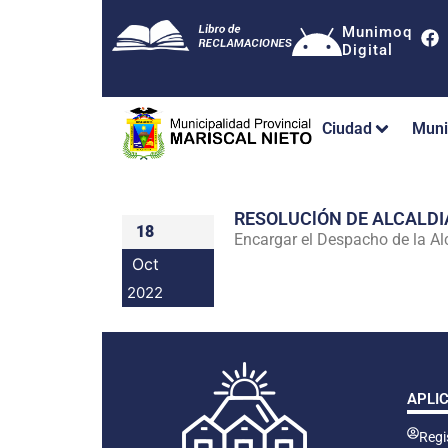
Munimoq
Digital
Ciudad
Muni
RESOLUClÓN DE ALCALDI
18
Encargar el Despacho de la Alc
Oct
2022
APLI
Regis