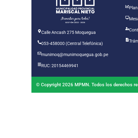
Plan
Mesa
Cont
Calle Ancash 275 Moquegua
Trám
053-458000 (Central Telefónica)
munimoq@munimoquegua.gob.pe
RUC: 20154469941
© Copyright 2026 MPMN. Todos los derechos re