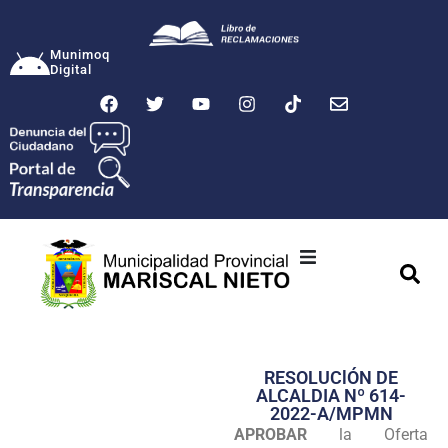
Munimoq
Digital
Ciudad
Municipalidad
RESOLUClÓN DE
Transparencia
ALCALDIA Nº 614-
2022-A/MPMN
Seguridad
APROBAR
la Oferta