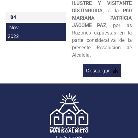
ILUSTRE Y VISITANTE
Programas
DISTINGUIDA,
a la
PhD
04
MARIANA PATRICIA
Intranet
JÁCOME PAZ,
por las
Nov
Razones expuestas en la
2022
parte considerativa de la
presente Resolución de
Alcaldía.
Descargar