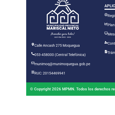
APLI
Regis
Plan
Mesa
Cont
Calle Ancash 275 Moquegua
Trám
053-458000 (Central Telefónica)
munimoq@munimoquegua.gob.pe
RUC: 20154469941
© Copyright 2026 MPMN. Todos los derechos re