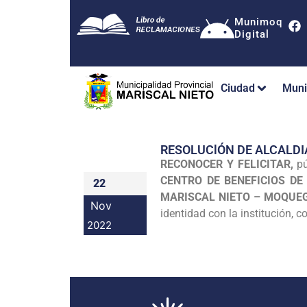
Munimoq
Digital
Ciudad
Muni
RESOLUClÓN DE ALCALDI
RECONOCER Y FELICITAR,
pú
CENTRO DE BENEFICIOS DE
22
MARISCAL NIETO – MOQUE
Nov
identidad con la institución, c
2022