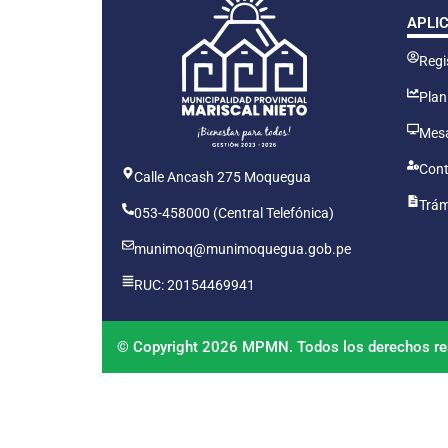
APLI
Regis
Plan
Mesa
Cont
Calle Ancash 275 Moquegua
Trám
053-458000 (Central Telefónica)
munimoq@munimoquegua.gob.pe
RUC: 20154469941
© Copyright 2026 MPMN. Todos los derechos re