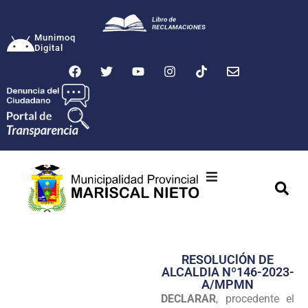
Munimoq
Digital
Ciudad
Municipalidad
RESOLUClÓN DE
Transparencia
ALCALDIA Nº146-2023-
A/MPMN
Seguridad
DECLARAR
, procedente el