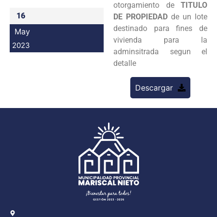
otorgamiento de
TITULO
Programas
16
DE PROPIEDAD
de un lote
destinado para fines de
May
Intranet
vivienda para la
2023
adminsitrada segun el
detalle
Descargar