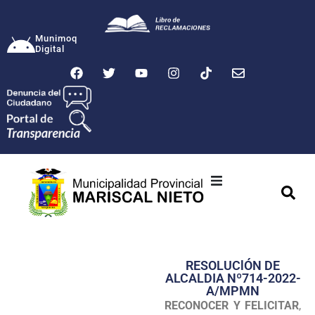
Munimoq
Digital
Ciudad
Municipalidad
RESOLUClÓN DE
Transparencia
ALCALDIA Nº714-2022-
A/MPMN
Seguridad
RECONOCER Y FELICITAR
,