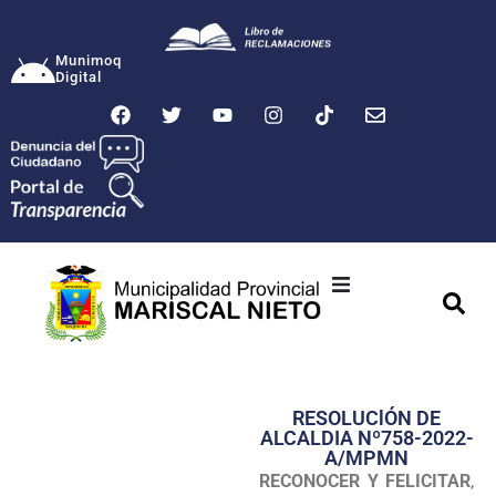
Munimoq
Digital
Ciudad
Municipalidad
RESOLUClÓN DE
Transparencia
ALCALDIA Nº758-2022-
A/MPMN
Seguridad
RECONOCER Y FELICITAR
,