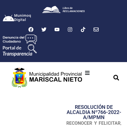
Munimoq
Digital
Ciudad
Municipalidad
RESOLUClÓN DE
Transparencia
ALCALDIA Nº766-2022-
A/MPMN
Seguridad
RECONOCER Y FELICITAR
,