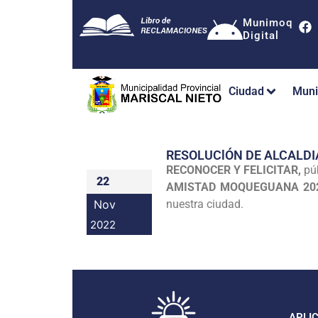
Munimoq
Digital
Ciudad
Muni
RESOLUClÓN DE ALCALDI
RECONOCER Y FELICITAR,
púb
22
AMISTAD MOQUEGUANA 20
Nov
nuestra ciudad.
2022
APLI