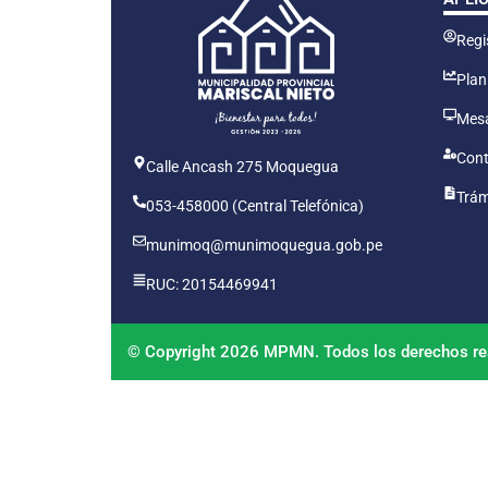
Regis
Plan
Mesa
Cont
Calle Ancash 275 Moquegua
Trám
053-458000 (Central Telefónica)
munimoq@munimoquegua.gob.pe
RUC: 20154469941
© Copyright 2026 MPMN. Todos los derechos re