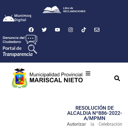
Munimoq
Digital
Ciudad
Municipalidad
RESOLUClÓN DE
Transparencia
ALCALDIA Nº886-2022-
A/MPMN
Seguridad
Autorizar
la Celebración