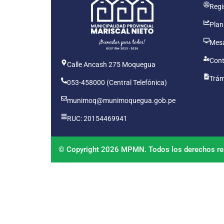
Regis
Plan
Mesa
Cont
Calle Ancash 275 Moquegua
Trám
053-458000 (Central Telefónica)
munimoq@munimoquegua.gob.pe
RUC: 20154469941
© Copyright 2026 MPMN. Todos los derechos re