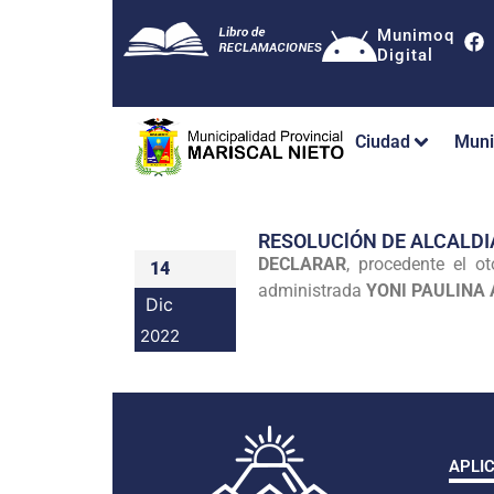
Munimoq
Digital
Ciudad
Muni
RESOLUClÓN DE ALCALDI
DECLARAR
, procedente el o
14
administrada
YONI PAULINA
Dic
2022
APLI