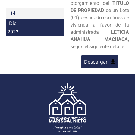
otorgamiento del
TITULO
Programas
DE PROPIEDAD
de un Lote
14
(01) destinado con fines de
Intranet
Dic
vivienda a favor de la
2022
administrada
LETICIA
ANAHUA MACHACA,
según el siguiente detalle:
Descargar