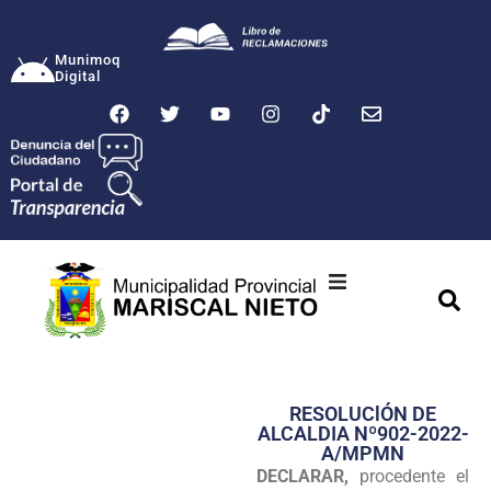
Munimoq
Digital
Ciudad
Municipalidad
RESOLUClÓN DE
Transparencia
ALCALDIA Nº902-2022-
A/MPMN
Seguridad
DECLARAR,
procedente el