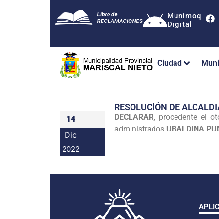
Munimoq
Digital
Ciudad
Muni
RESOLUClÓN DE ALCALDI
DECLARAR,
procedente el ot
14
administrados
UBALDINA PU
Dic
2022
APLI