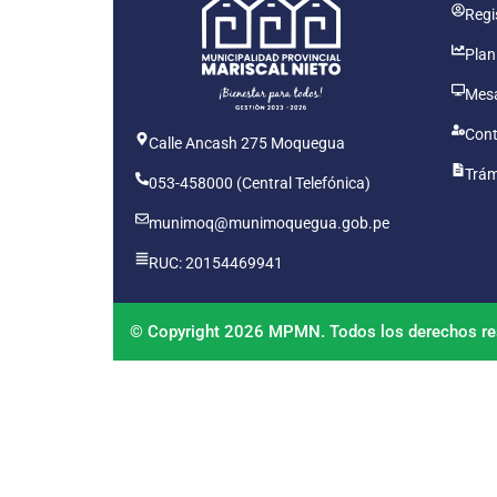
Regis
Plan
Mesa
Cont
Calle Ancash 275 Moquegua
Trám
053-458000 (Central Telefónica)
munimoq@munimoquegua.gob.pe
RUC: 20154469941
© Copyright 2026 MPMN. Todos los derechos re