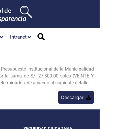
Intranet
 Presupuesto Institucional de la Municipalidad
or la suma de S/. 27,300.00 soles (VEINTE Y
erminados, de acuerdo al siguiente detalle:
Descargar
SEGURIDAD CIUDADANA