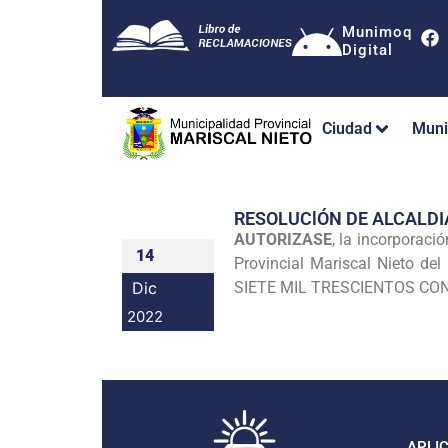
Munimoq
Digital
Ciudad
Muni
RESOLUClÓN DE ALCALDI
AUTORIZASE
, la incorporaci
14
Provincial Mariscal Nieto de
Dic
SIETE MIL TRESCIENTOS CON 00/
2022
APLI