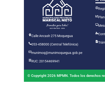
Regis
Plan
Mesa
Cont
Calle Ancash 275 Moquegua
Trám
053-458000 (Central Telefónica)
munimoq@munimoquegua.gob.pe
RUC: 20154469941
© Copyright 2026 MPMN. Todos los derechos re