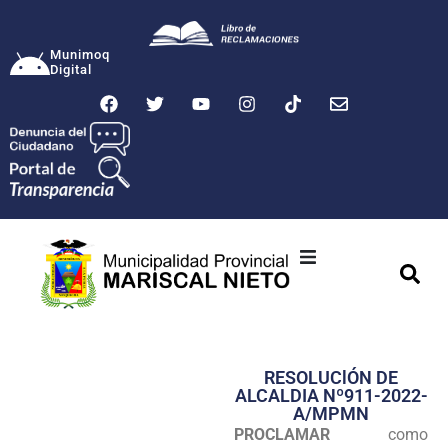
Munimoq
Digital
Ciudad
Municipalidad
RESOLUClÓN DE
Transparencia
ALCALDIA Nº911-2022-
A/MPMN
Seguridad
PROCLAMAR
como