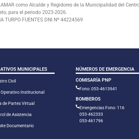
R como Alcalde y Regidores de la Municipalidad del Centro Po
eto, para el periodo 2023-2026.
IA TURPO FUENTES DNl Nº 44224569
CATIVOS MUNICIPALES
NÚMEROS DE EMERGENCIA
COMISARÍA PNP
tro Civil
Fono: 053-4613941
 Operativo Institucional
BOMBEROS
 de Partes Virtual
Emergencias Fono: 116
053-462333
rol de Asistencia
053-461796
ite Documentario