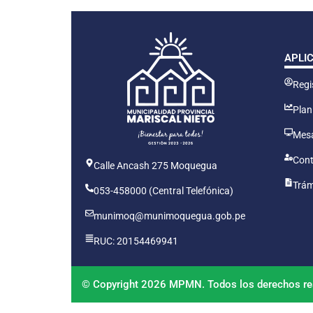
APLI
Regis
Plan
Mesa
Cont
Calle Ancash 275 Moquegua
Trám
053-458000 (Central Telefónica)
munimoq@munimoquegua.gob.pe
RUC: 20154469941
© Copyright 2026 MPMN. Todos los derechos re