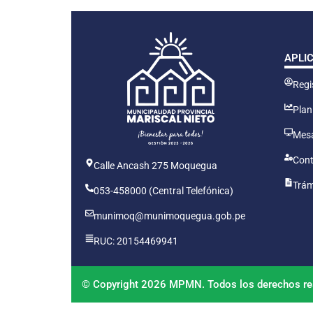
APLI
Regis
Plan
Mesa
Cont
Calle Ancash 275 Moquegua
Trám
053-458000 (Central Telefónica)
munimoq@munimoquegua.gob.pe
RUC: 20154469941
© Copyright 2026 MPMN. Todos los derechos re