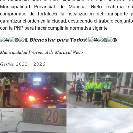
Municipalidad Provincial de Mariscal Nieto reafirma su
compromiso de fortalecer la fiscalización del transporte y
garantizar el orden en la ciudad, destacando el trabajo conjunto
con la PNP para hacer cumplir la normativa vigente.
¡𝘽𝙞𝙚𝙣𝙚𝙨𝙩𝙖𝙧 𝙥𝙖𝙧𝙖 𝙏𝙤𝙙𝙤𝙨!
𝑀𝑢𝑛𝑖𝑐𝑖𝑝𝑎𝑙𝑖𝑑𝑎𝑑 𝑃𝑟𝑜𝑣𝑖𝑛𝑐𝑖𝑎𝑙 𝑑𝑒 𝑀𝑎𝑟𝑖𝑠𝑐𝑎𝑙 𝑁𝑖𝑒𝑡𝑜
𝐺𝑒𝑠𝑡𝑖𝑜́𝑛 𝟸𝟶𝟸𝟹 – 𝟸𝟶𝟸𝟼