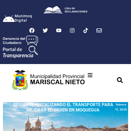
Munimoq
Digital
Ciudad
Municipalidad
SEGUIMOS FISCALIZANDO EL TRANSPORTE PARA
febrero
MEJORAR EL ORDEN EN MOQUEGUA
17, 2025
Transparencia
Seguridad