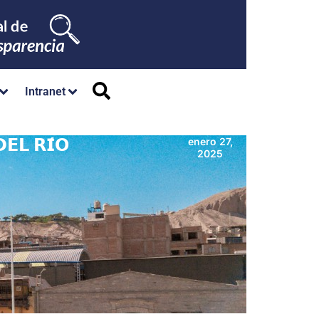
Intranet
𝗘𝗟 𝗥𝗜́𝗢
enero 27,
2025