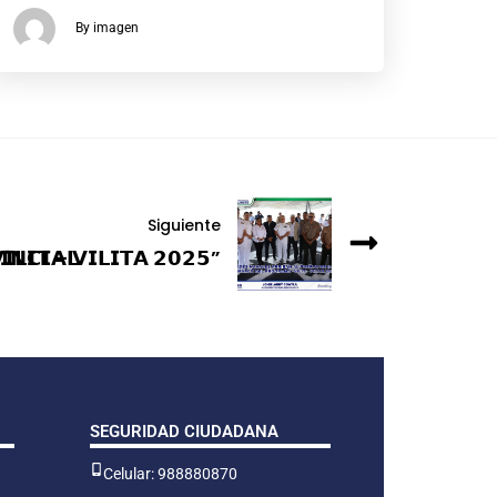
By imagen
Siguiente
𝗟𝗜𝗧 – 𝗩𝗜𝗟𝗜𝗧𝗔 𝟮𝟬𝟮𝟱”
𝗜𝗡𝗖𝗜𝗔𝗟
SEGURIDAD CIUDADANA
Celular: 988880870