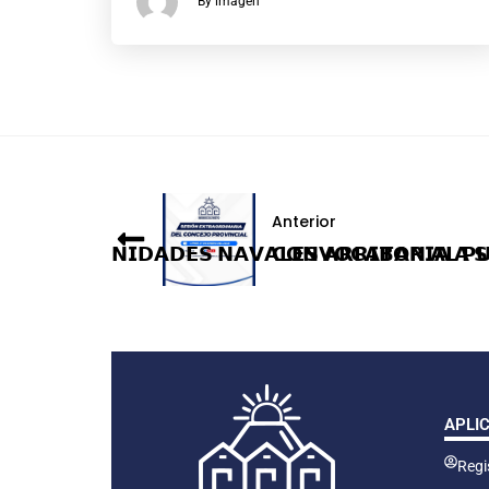
By imagen
Anterior
𝗨𝗡𝗜𝗗𝗔𝗗𝗘𝗦 𝗡𝗔𝗩𝗔𝗟𝗘𝗦 𝗔𝗥𝗥𝗜𝗕𝗔𝗡 𝗔𝗟 𝗣𝗨
𝗖𝗢𝗡𝗩𝗢𝗖𝗔𝗧𝗢𝗥𝗜𝗔 𝗔 𝗦
APLI
Regis