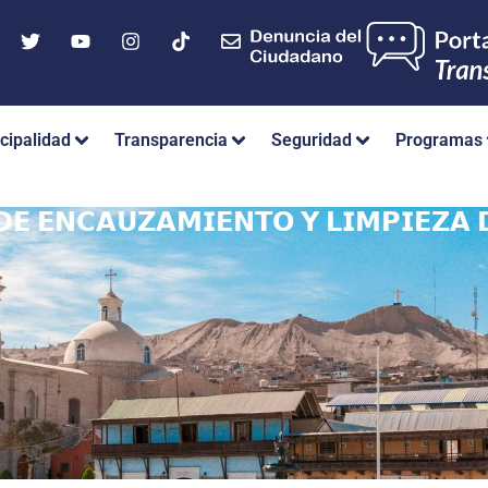
cipalidad
Transparencia
Seguridad
Programas
𝗘 𝗘𝗡𝗖𝗔𝗨𝗭𝗔𝗠𝗜𝗘𝗡𝗧𝗢 𝗬 𝗟𝗜𝗠𝗣𝗜𝗘𝗭𝗔 𝗗