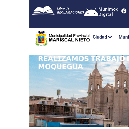
Munimoq
Digital
Ciudad
Muni
𝗥𝗘𝗔𝗟𝗜𝗭𝗔𝗠𝗢𝗦 𝗧𝗥𝗔𝗕𝗔𝗝𝗢 
𝗠𝗢𝗤𝗨𝗘𝗚𝗨𝗔