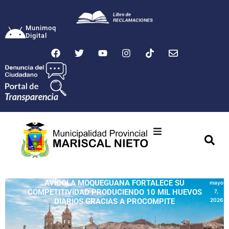
Munimoq
Digital
Ciudad
Municipalidad
AVÍCOLA MOQUEGUANA FORTALECE SU
mayo
COMPETITIVIDAD PRODUCIENDO 10 MIL HUEVOS
7,
Transparencia
DIARIOS GRACIAS A PROCOMPITE
2026
Seguridad