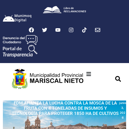
Munimoq
Digital
Ciudad
Municipalidad
FDM AFIANZA LA LUCHA CONTRA LA MOSCA DE LA
junio
FRUTA CON 4 TONELADAS DE INSUMOS Y
3,
Transparencia
TECNOLOGÍA PARA PROTEGER 1850 HA DE CULTIVOS
202
6
Seguridad