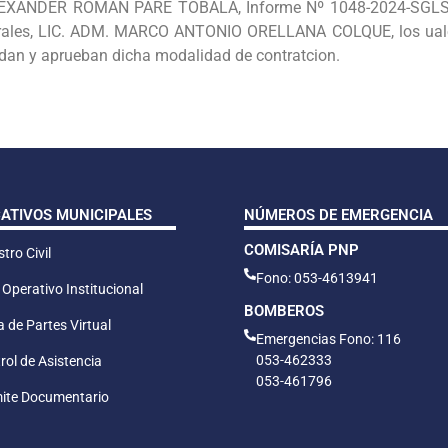
ALEXANDER ROMÁN PARE TÓBALA, Informe Nº 1048-2024-SGLS
erales, LIC. ADM. MARCO ANTONIO ORELLANA COLQUE, los uales 
idan y aprueban dicha modalidad de contratcion.
CATIVOS MUNICIPALES
NÚMEROS DE EMERGENCIA
COMISARÍA PNP
tro Civil
Fono: 053-4613941
 Operativo Institucional
BOMBEROS
 de Partes Virtual
Emergencias Fono: 116
053-462333
rol de Asistencia
053-461796
ite Documentario