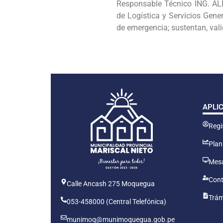
Responsable Técnico ING. 
de Logística y Servicios Gen
de emergencia; sustentan, val
APLI
Regis
Plan
Mesa
Cont
Calle Ancash 275 Moquegua
Trám
053-458000 (Central Telefónica)
munimoq@munimoquegua.gob.pe