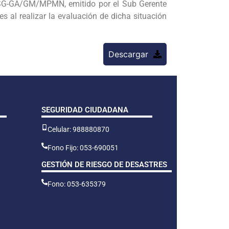
G-GA/GM/MPMN, emitido por el Sub Gerente
al realizar la evaluación de dicha situación
Descargar
SEGURIDAD CIUDADANA
Celular: 988880870
Fono Fijo: 053-690051
GESTIÓN DE RIESGO DE DESASTRES
Fono: 053-635379