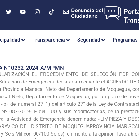
cipalidad
Transparencia
Seguridad
Programas
A N° 0232-2024-A/MPMN
LARIZACIÓN EL PROCEDIMIENTO DE SELECCIÓN POR CONT
la Situación de Emergencia declarada mediante el ACUERDO
la Provincia Mariscal Nieto del Departamento de Moquegua, com
riscal Nieto, Departamento de Moquegua, por un plazo de noven
ral «b» del numeral 27 .1) del artículo 27° de la Ley de Contras
S Nº 082-2019-EF del TUO y sus modificatorias, de la pres
ra la Actividad de Emergencia denominada: «LIMPIEZA Y 
RAVICO DEL DISTRITO DE MOQUEGUA­PROVINCIA MARISCAL
 y Seis Mil con 00/100 Soles), en mérito a la opinión favorable