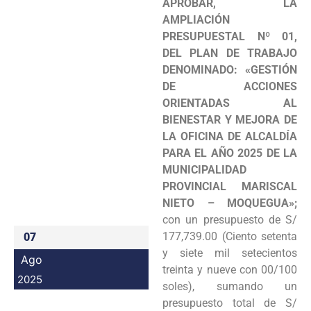
APROBAR,
LA
Programas
AMPLIACIÓN
PRESUPUESTAL Nº 01,
Intranet
DEL PLAN DE TRABAJO
DENOMINADO: «GESTIÓN
DE ACCIONES
ORIENTADAS AL
BIENESTAR Y MEJORA DE
LA OFICINA DE ALCALDÍA
PARA EL AÑO 2025 DE LA
MUNICIPALIDAD
PROVINCIAL MARISCAL
NIETO – MOQUEGUA»;
con un presupuesto de S/
177,739.00 (Ciento setenta
07
y siete mil setecientos
Ago
treinta y nueve con 00/100
2025
soles), sumando un
presupuesto total de S/