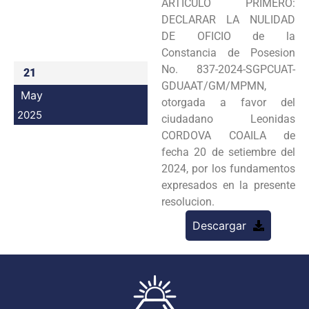
ARTICULO PRIMERO:
Programas
DECLARAR LA NULIDAD
DE OFICIO de la
Intranet
Constancia de Posesion
No. 837-2024-SGPCUAT-
21
GDUAAT/GM/MPMN,
May
otorgada a favor del
2025
ciudadano Leonidas
CORDOVA COAILA de
fecha 20 de setiembre del
2024, por los fundamentos
expresados en la presente
resolucion.
Descargar