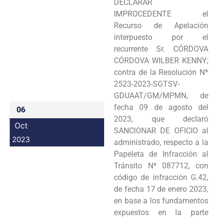
DECLARAR
Programas
IMPROCEDENTE el
Recurso de Apelación
Intranet
interpuesto por el
recurrente Sr. CÓRDOVA
CÓRDOVA WILBER KENNY;
contra de la Resolución N*
2523-2023-SGTSV-
GDUAAT/GM/MPMN, de
fecha 09 de agosto del
06
2023, que declaró
Oct
SANCIONAR DE OFICIO al
2023
administrado, respecto a la
Papeleta de Infracción al
Tránsito N* 087712, con
código de infracción G.42,
de fecha 17 de enero 2023,
en base a los fundamentos
expuestos en la parte