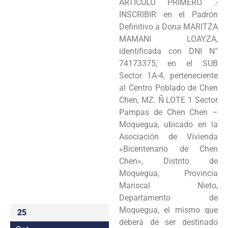
ARTÍCULO PRIMERO .-
Programas
INSCRIBIR en el Padrón
Definitivo a Dona MARITZA
Intranet
MAMANI LOAYZA,
identificada con DNI N°
74173375, en el SUB
Sector 1A-4, perteneciente
al Centro Poblado de Chen
Chen, MZ. Ñ LOTE 1 Sector
Pampas de Chen Chen –
Moquegua, ubicado en la
Asociación de Vivienda
«Bicentenario de Chen
Chen», Distrito de
Moquegua, Provincia
Mariscal Nieto,
Departamento de
Moquegua, el mismo que
25
deberá de ser destinado