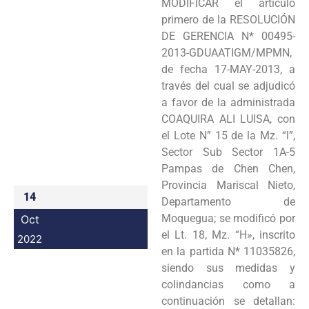
MODIFICAR el artículo
Programas
primero de la RESOLUCIÓN
DE GERENCIA N* 00495-
Intranet
2013-GDUAATIGM/MPMN,
de fecha 17-MAY-2013, a
través del cual se adjudicó
a favor de la administrada
COAQUIRA ALI LUISA, con
el Lote N” 15 de la Mz. “l”,
Sector Sub Sector 1A-5
Pampas de Chen Chen,
Provincia Mariscal Nieto,
14
Departamento de
Moquegua; se modificó por
Oct
el Lt. 18, Mz. “H», inscrito
2022
en la partida N* 11035826,
siendo sus medidas y
colindancias como a
continuación se detallan: