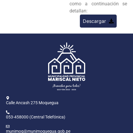
como a continuación se
detallan:
Descargar
Calle Ancash 275 Moquegua
053-458000 (Central Telefónica)
munimoq@munimoquegua.gob.pe