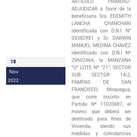
ARTÍCULO PRIMERO.-
Programas
ADJUDICAR a favor de la
beneficiaria Sra. EDEMITH
Intranet
LANCHA CHANCHARI
identificada con D.N.I. N”
05382981 y Sr. DARWIN
MANUEL MEDINA CHAVEZ
identificado con D.N.I N*
29602464, la MANZANA
18
“U” LOTE N* “21”, SECTOR
Nov
SUB SECTOR 1A-2,
2022
PAMPAS DE SAN
FRANCISCO, Moquegua,
que corre inscrito en
Partida N* 11020687, el
mismo que deberá ser
destinado para fines de
Vivienda, siendo sus
medidas y colindancias