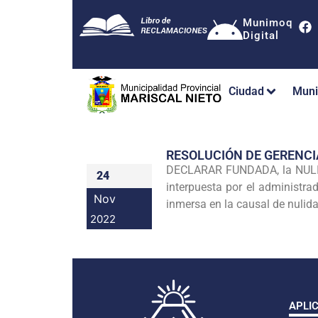
Munimoq
Digital
Ciudad
Muni
RESOLUCIÓN DE GERENC
DECLARAR FUNDADA, la NULID
24
interpuesta por el administ
Nov
inmersa en la causal de nulid
2022
APLI