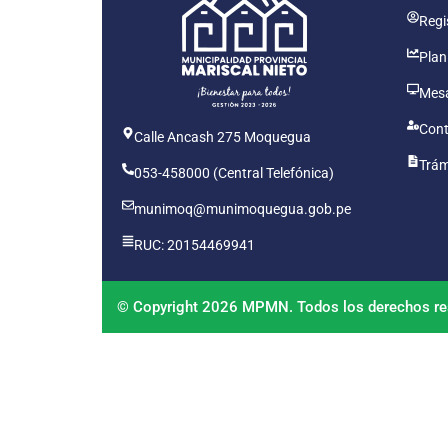
Regis
Plan
Mesa
Cont
Calle Ancash 275 Moquegua
Trám
053-458000 (Central Telefónica)
munimoq@munimoquegua.gob.pe
RUC: 20154469941
© Copyright 2026 MPMN. Todos los derechos re